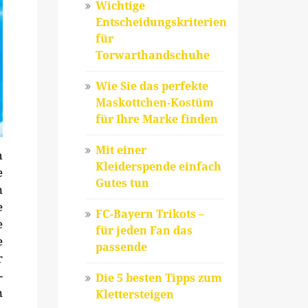
Wichtige
Entscheidungskriterien
für
Torwarthandschuhe
Wie Sie das perfekte
Maskottchen-Kostüm
für Ihre Marke finden
Mit einer
h
Kleiderspende einfach
e
Gutes tun
n
e
FC-Bayern Trikots –
e
für jeden Fan das
e
passende
r
-
Die 5 besten Tipps zum
n
Klettersteigen